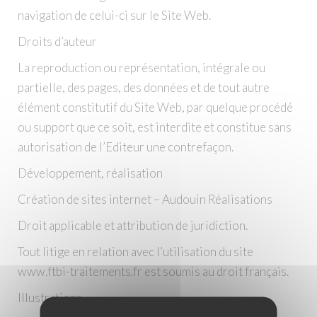
navigation de celui-ci sur le Site Web.
Droits d’auteur
La reproduction ou représentation, intégrale ou
partielle, des pages, des données et de tout autre
élément constitutif du Site Web, par quelque procédé
ou support que ce soit, est interdite et constitue sans
autorisation de l’Editeur une contrefaçon.
Développement, réalisation
Création de sites internet – Audouin Réalisations
Droit applicable et attribution de juridiction.
Tout litige en relation avec l’utilisation du site
www.ftbi-traitements.fr est soumis au droit français.
Illustrations